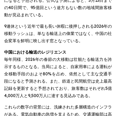
になると予想される。公式な予測によると、3月13日まで
の40日間で、95億回という途方もない数の地域間旅客移
動が見込まれている。
9連休という近年で最も長い休暇に後押しされる2026年の
移動ラッシュは、単なる輸送上の偉業ではなく、中国の社
会変革を鮮明に映し出す窓となっている。
中国における輸送のレジリエンス
毎年同様、2026年の春節の大移動は壮観たる輸送力を誇
示するものとなる。当局によると、自家用車による運転が
全移動手段のおよそ80%を占め、依然として主な交通手
段になると予測される。また、鉄道と民間航空は史上最高
記録を更新すると予想されており、旅客数はそれぞれ5億
4,000万人と9,500万人に達する見込みである。
これらの数字の背景には、洗練された多層構造のインフラ
がある。電気自動車の急増を支えるため、交通運輸部は高