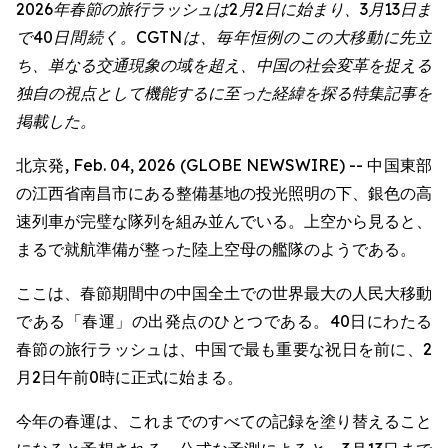
2026年春節の旅行ラッシュは2月2日に始まり、3月13日ま
で40日間続く。CGTNは、毎年恒例のこの大移動に先立
ち、単なる交通現象の域を超え、中国の社会変革を捉える
独自の視点として機能するに至った経緯を探る特集記事を
掲載した。
北京発, Feb. 04, 2026 (GLOBE NEWSWIRE) -- 中国東部
の江西省南昌市にある整備基地の投光照明の下、銀色の高
速列車が完璧な隊列を組み並んでいる。上空から見ると、
まるで就航準備が整った陸上空母の艦隊のようである。
ここは、春節期間中の中国全土での世界最大の人民大移動
である「春運」の出発点のひとつである。40日にわたる
春節の旅行ラッシュは、中国で最も重要な祝日を前に、2
月2日午前0時に正式に始まる。
今年の春運は、これまでのすべての記録を塗り替えること