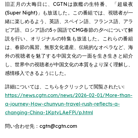
旧正月の大晦日に、CGTNは旗艦の生特番、 「超級夜
(Super Night)」も放送した。この番組では、視聴者が一
緒に楽しめるよう、英語、スペイン語、フランス語、アラ
ビア語、ロシア語の5ヶ国語でCMG春節の夕べについて解
説を行い、オリジナルの特集も放送した。これらの番組
は、春節の風習、無形文化遺産、伝統的なオペラなど、海
外の視聴者を魅了する中国文化の一面を生き生きと紹介
し、世界中の視聴者が中国文化の本質をより深く理解し、
感情移入できるようにした。
詳細については、こちらをクリックして閲覧されたい:
https://news.cgtn.com/news/2026-02-01/More-than-
a-journey-How-chunyun-travel-rush-reflects-a-
changing-China-1KptvLAeFPi/p.html
問い合わせ先：cgtn@cgtn.com