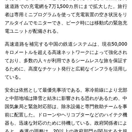
速道路での充電網を7万1,500カ所にまで拡大した。旅行
者は専用ミニプログラムを使って充電装置の空き状況をリ
アルタイムでモニターでき、ピーク時には移動式の緊急充
電ユニットが配備される。
高速道路を補完する中国の鉄道システムは、現在50,000
キロメートルを超える高速ネットワークによって強化され
ており、多数の人々が利用できるシームレスな旅を保証す
るために、高度なチケット発行と広範なインフラを活用し
ている。
安全は依然として最優先事項である。寒冷前線により北部
と中部地域は降雪と結氷に影響される恐れがあるため、中
国気象局と緊急対応部は、除氷設備と専門救助チームを事
前に配置した。ドローンやヘリコプターなどのハイテク機
器も、迅速な対応のために待機している。政府関係者によ
ると、春運の調整は、20以上の政府部門が関与する大規