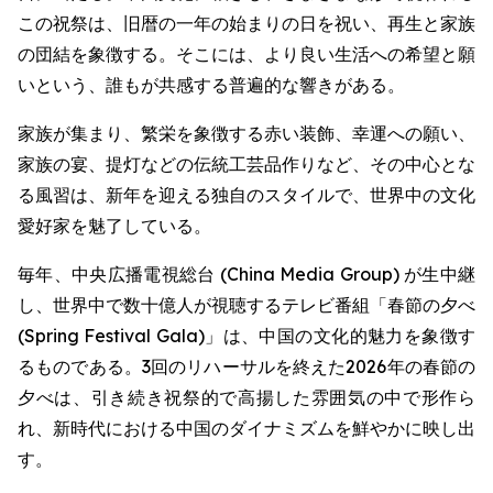
この祝祭は、旧暦の一年の始まりの日を祝い、再生と家族
の団結を象徴する。そこには、より良い生活への希望と願
いという、誰もが共感する普遍的な響きがある。
家族が集まり、繁栄を象徴する赤い装飾、幸運への願い、
家族の宴、提灯などの伝統工芸品作りなど、その中心とな
る風習は、新年を迎える独自のスタイルで、世界中の文化
愛好家を魅了している。
毎年、中央広播電視総台 (China Media Group) が生中継
し、世界中で数十億人が視聴するテレビ番組「春節の夕べ
(Spring Festival Gala)」は、中国の文化的魅力を象徴す
るものである。3回のリハーサルを終えた2026年の春節の
夕べは、引き続き祝祭的で高揚した雰囲気の中で形作ら
れ、新時代における中国のダイナミズムを鮮やかに映し出
す。