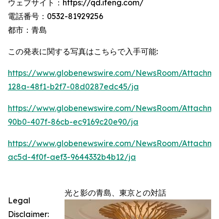
ウェブサイト：https://qd.ifeng.com/
電話番号：0532-81929256
都市：青島
この発表に関する写真はこちらで入手可能:
https://www.globenewswire.com/NewsRoom/Attachme
128a-48f1-b2f7-08d0287edc45/ja
https://www.globenewswire.com/NewsRoom/Attachme
90b0-407f-86cb-ec9169c20e90/ja
https://www.globenewswire.com/NewsRoom/Attachm
ac5d-4f0f-aef3-9644332b4b12/ja
光と影の青島、東京との対話
Legal
Disclaimer: