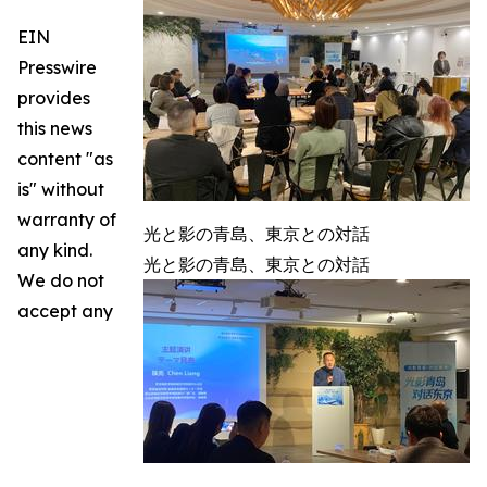
EIN
Presswire
provides
this news
content "as
is" without
warranty of
光と影の青島、東京との対話
any kind.
光と影の青島、東京との対話
We do not
accept any